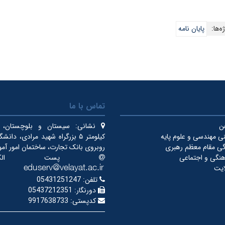
ه‌ها:
پایان نامه
تماس با ما
فن
نشانی:
سیستان و بلوچستان، ای
ی مهندسی و علوم پایه
کیلومتر ۵ بزرگراه شهید مرادی، دان
دگی مقام معظم رهبری
روبروی بانک تجارت، ساختمان امور آم
نگی و اجتماعی
پست الکترون
ایت
تلفن:
05431251247
دورنگار:
05437212351
کدپستی:
9917638733