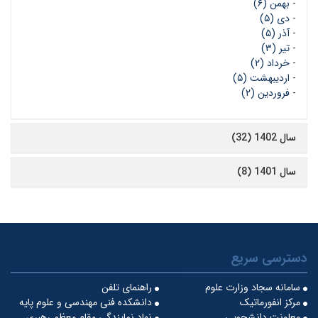
-
بهمن (۶)
-
دی (۵)
-
آذر (۵)
-
تیر (۳)
-
خرداد (۲)
-
اردیبهشت (۵)
-
فروردین (۲)
سال 1402 (32)
سال 1401 (8)
دسترسی سریع
سامانه سجاد وزارت علوم
راهنمای تلفن
مرکز انفورماتیک
دانشکده فنی مهندسی و علوم پایه
معاونت دانشجویی
نهاد نمایندگی مقام معظم رهبری