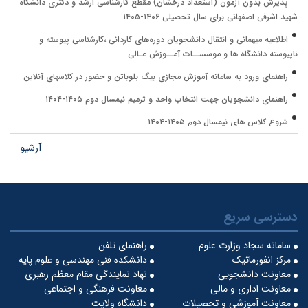
پذیرش بدون آزمون (استعداد درخشان) مقطع کارشناسی ارشد و دکتری دانشگاه
شهید اشرفی اصفهانی برای سال تحصیلی ۱۴۰۶-۱۴۰۵
اطلاعیه میهمانی و انتقال دانشجویان دوره‌های کاردانی ،کارشناسی پیوسته و
ناپیوسته دانشگاه ها و موسســات آمــوزش عـالی
راهنمای ورود به سامانه آموزش مجازی بیگ بلوباتن و حضور در کلاسهای آنلاین
راهنمای دانشجویان جهت انتخاب واحد و ترمیم نیمسال دوم ۱۴۰۵-۱۴۰۴
شروع کلاس های نیمسال دوم ۱۴۰۵-۱۴۰۴
فراخوان شرکت در مرحله غیرمتمرکز سی و یکمین المپیاد علمی دانشجویی کشور در
آرشیو
فروردین ماه ۱۴۰۵
پذیرش بدون آزمون (استعداد درخشان) مقطع کارشناسی ارشد دانشگاه شیراز برای
سال تحصیلی ۱۴۰۶-۱۴۰۵
دسترسی سریع
پذیرش دانشجوی بدون آزمون استعدادهای درخشان دانشگاه ارومیه مقطع
کارشناسی ارشد سال تحصیلی ۱۴۰۶-۱۴۰۵
سامانه سجاد وزارت علوم
راهنمای تلفن
اطلاعیه برگزاری امتحانات مجازی پایان نیمسال اول سال ۱۴۰۵-۱۴۰۴
مرکز انفورماتیک
دانشکده فنی مهندسی و علوم پایه
معاونت دانشجویی
نهاد نمایندگی مقام معظم رهبری
انتخاب واحد مقدماتی نیمسال دوم ۱۴۰۵-۱۴۰۴
معاونت اداری و مالی
معاونت فرهنگی و اجتماعی
پذیرش بدون آزمون (استعداد درخشان) مقطع کارشناسی ارشد دانشگاه ولایت
معاونت آموزشی و تحصیلات
دانشگاه ولایت