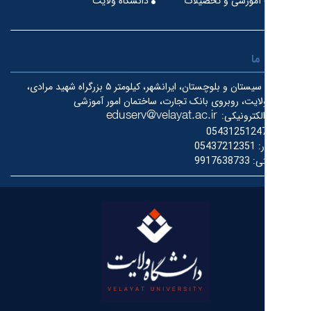
آموزشی و تحصیلات
دانشگاه ولایت
ما
سیستان و بلوچستان، ایرانشهر، کیلومتر ۵ بزرگراه شهید مرادی،
لایت، روبروی بانک تجارت، ساختمان امور آموزشی
کترونیکی:
0543125124
ر:
05437212351
ی:
9917638733