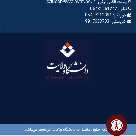
پست الکترونیکی:
تلفن:
05431251247
دورنگار:
05437212351
کدپستی:
9917638733
© کلیه حقوق متعلق به دانشگاه ولایت ایرانشهر می‌باشد.