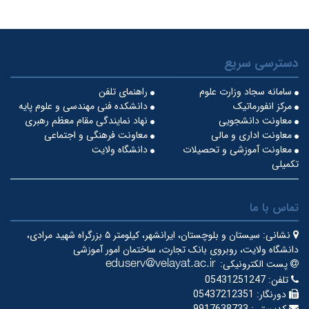
دسترسی سریع
سامانه سجاد وزارت علوم
راهنمای تلفن
مرکز انفورماتیک
دانشکده فنی مهندسی و علوم پایه
معاونت دانشجویی
نهاد نمایندگی مقام معظم رهبری
معاونت اداری و مالی
معاونت فرهنگی و اجتماعی
معاونت آموزشی و تحصیلات
دانشگاه ولایت
تکمیلی
تماس با ما
نشانی:
سیستان و بلوچستان، ایرانشهر، کیلومتر ۵ بزرگراه شهید مرادی،
دانشگاه ولایت، روبروی بانک تجارت، ساختمان امور آموزشی
پست الکترونیکی:
تلفن:
05431251247
دورنگار:
05437212351
کدپستی:
9917638733