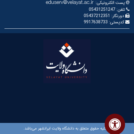
پست الکترونیکی:
تلفن:
05431251247
دورنگار:
05437212351
کدپستی:
9917638733
© کلیه حقوق متعلق به دانشگاه ولایت ایرانشهر می‌باشد.