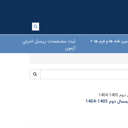
ثبت مشخصات پرسنل اجرای
یین نامه ها و فرم ها
آزمون
1-1404
م 1405-1404