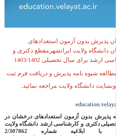
ن پذیرش بدون آزمون استعدادهای
ن
دانشگاه ولایت ایرانشهر
مقطع دکتری و
ی ارشد برای سال تحصیلی 1403/1402
العه شیوه نامه پذیرش و دریافت فرم ثبت
وبسایت دانشگاه ولایت مراجعه نمائید.
education.velaya
ه
پذیرش
بدون
آزمون
استعدادهای
درخشان
در
صیلی
دکتری و کارشناسی
ارشد
دانشگاه
ولایت
با
ابلاغیه
شماره
2/307862