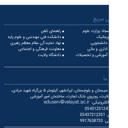
 سریع
جاد وزارت علوم
راهنمای تلفن
ورماتیک
دانشکده فنی مهندسی و علوم پایه
دانشجویی
نهاد نمایندگی مقام معظم رهبری
داری و مالی
معاونت فرهنگی و اجتماعی
آموزشی و تحصیلات
دانشگاه ولایت
ما
سیستان و بلوچستان، ایرانشهر، کیلومتر ۵ بزرگراه شهید مرادی،
لایت، روبروی بانک تجارت، ساختمان امور آموزشی
کترونیکی:
0543125124
ر:
05437212351
ی:
9917638733