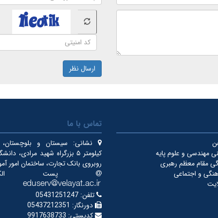
ارسال نظر
تماس با ما
فن
نشانی:
سیستان و بلوچستان، ای
ی مهندسی و علوم پایه
کیلومتر ۵ بزرگراه شهید مرادی، دان
دگی مقام معظم رهبری
روبروی بانک تجارت، ساختمان امور آم
نگی و اجتماعی
پست الکترون
ایت
تلفن:
05431251247
دورنگار:
05437212351
کدپستی:
9917638733