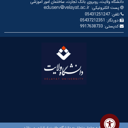
دانشگاه ولایت، روبروی بانک تجارت، ساختمان امور آموزشی
پست الکترونیکی:
تلفن:
05431251247
دورنگار:
05437212351
کدپستی:
9917638733
© کلیه حقوق متعلق به دانشگاه ولایت ایرانشهر می‌باشد.