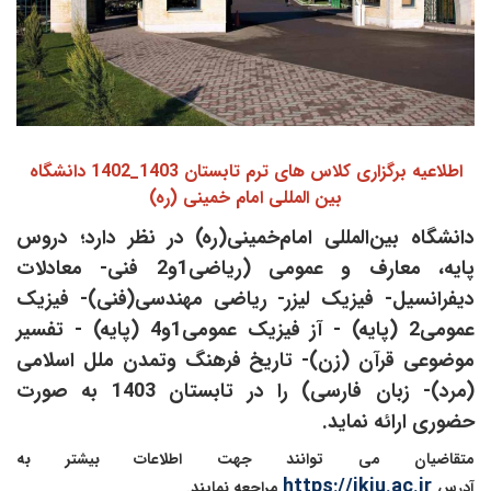
اطلاعیه برگزاری کلاس های ترم تابستان 1403_1402 دانشگاه
بین المللی امام خمینی (ره)
دانشگاه بین‌المللی امام‌خمینی(ره) در نظر دارد؛ دروس
پایه، معارف و عمومی (ریاضی1و2 فنی- معادلات
دیفرانسیل- فیزیک لیزر- ریاضی مهندسی(فنی)- فیزیک
عمومی2 (پایه) - آز فیزیک عمومی1و4 (پایه) - تفسیر
موضوعی قرآن (زن)- تاریخ فرهنگ وتمدن ملل اسلامی
(مرد)- زبان فارسی) را در تابستان 1403 به صورت
حضوری ارائه نماید.
متقاضیان می توانند جهت اطلاعات بیشتر به
https://ikiu.ac.ir
آدرس
مراجعه نمایند.