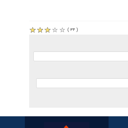
( ۳۴ )