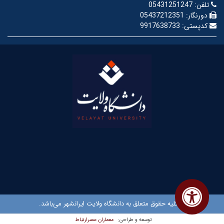
تلفن:
05431251247
دورنگار:
05437212351
کدپستی:
9917638733
© کلیه حقوق متعلق به دانشگاه ولایت ایرانشهر می‌باشد.
معماران عصر‌ارتباط
توسعه و طراحی: