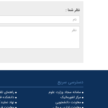
نظر شما :
دسترسی سریع
سامانه سجاد وزارت علوم
راهنمای تل
مرکز انفورماتیک
دانشکده فن
معاونت دانشجویی
نهاد نماین
معاونت اداری و مالی
معاونت فره