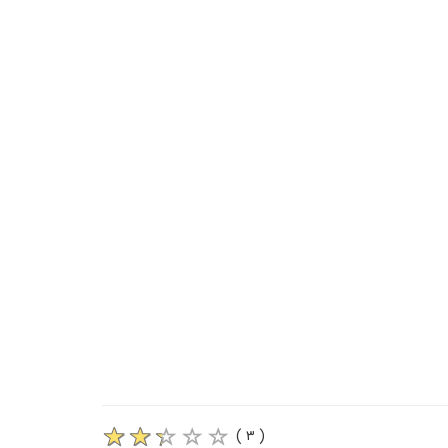
( ۳ )