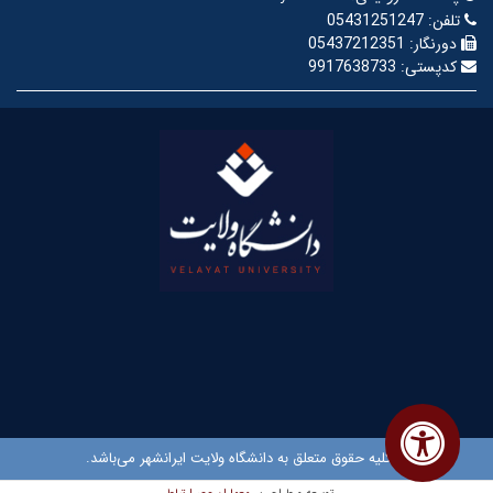
تلفن:
05431251247
دورنگار:
05437212351
کدپستی:
9917638733
© کلیه حقوق متعلق به دانشگاه ولایت ایرانشهر می‌باشد.
معماران عصر‌ارتباط