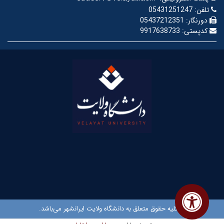
تلفن:
05431251247
دورنگار:
05437212351
کدپستی:
9917638733
© کلیه حقوق متعلق به دانشگاه ولایت ایرانشهر می‌باشد.