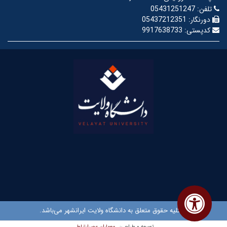
تلفن:
05431251247
دورنگار:
05437212351
کدپستی:
9917638733
© کلیه حقوق متعلق به دانشگاه ولایت ایرانشهر می‌باشد.
معماران عصر‌ارتباط
توسعه و طراحی: