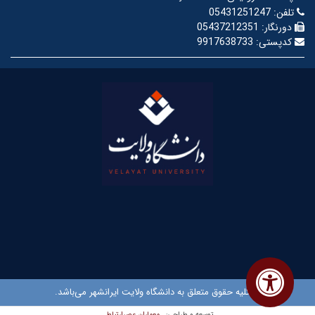
تلفن:
05431251247
دورنگار:
05437212351
کدپستی:
9917638733
© کلیه حقوق متعلق به دانشگاه ولایت ایرانشهر می‌باشد.
معماران عصر‌ارتباط
توسعه و طراحی: